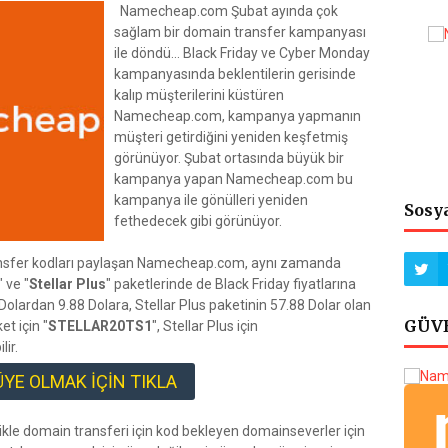
Namecheap.com Şubat ayında çok
sağlam bir domain transfer kampanyası
ile döndü... Black Friday ve Cyber Monday
kampanyasında beklentilerin gerisinde
kalıp müşterilerini küstüren
Namecheap.com, kampanya yapmanın
müşteri getirdiğini yeniden keşfetmiş
görünüyor. Şubat ortasında büyük bir
kampanya yapan Namecheap.com bu
kampanya ile gönülleri yeniden
Sosy
fethedecek gibi görünüyor.
nsfer kodları paylaşan Namecheap.com, aynı zamanda
" ve "
Stellar Plus
" paketlerinde de Black Friday fiyatlarına
88 Dolardan 9.88 Dolara, Stellar Plus paketinin 57.88 Dolar olan
GÜVE
et için "
STELLAR20TS1
", Stellar Plus için
lir.
YE OLMAK İÇİN TIKLA
kle domain transferi için kod bekleyen domainseverler için