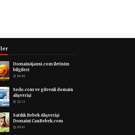
'ler
DomainAjansi.com iletisim
bilgileri
04:45
Sedo.com ve güvenli domain
alışverişi
22:12
Satılık Bebek Alışverişi
Domaini CanBebek.com
09:41