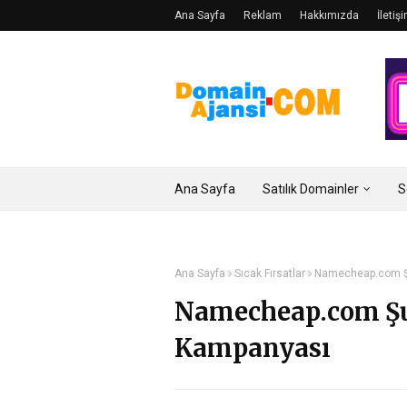
Ana Sayfa
Reklam
Hakkımızda
İletiş
Ana Sayfa
Satılık Domainler
S
Ana Sayfa
Sıcak Fırsatlar
Namecheap.com Şu
Namecheap.com Şu
Kampanyası