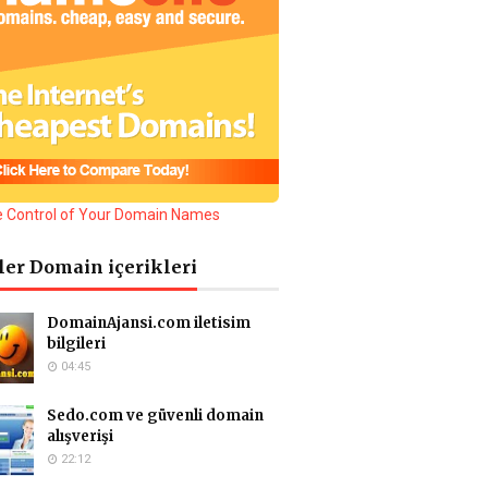
ler Domain içerikleri
DomainAjansi.com iletisim
bilgileri
04:45
Sedo.com ve güvenli domain
alışverişi
22:12