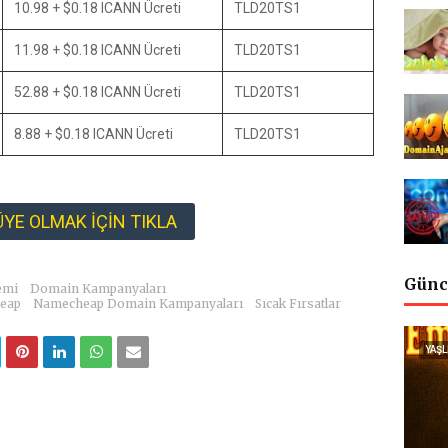
10.98 + $0.18 ICANN Ücreti
TLD20TS1
11.98 + $0.18 ICANN Ücreti
TLD20TS1
52.88 + $0.18 ICANN Ücreti
TLD20TS1
8.88 + $0.18 ICANN Ücreti
TLD20TS1
YE OLMAK İÇİN TIKLA
Günc
emi
Domain Kampanyaları
eap
Namecheap Domain Kampanyaları
Sıcak Fırsatlar
YAŞL