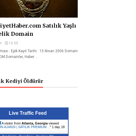
yetHaber.com Satılık Yaşlı
elik Domain
n
16:00
rması : Epik Kayıt Tarihi : 15 Nisan 2006 Domain
COM Domainler, Haber …
k Kediyi Öldürür
Live Traffic Feed
A visitor from
Atlanta, Georgia
viewed
N AJANSI | SATILIK PREMIUM…
"
1 day 18