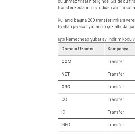
bulunmaz fırsat niteliğinde. Siz de bu fır
transfer kodlarınızı şimdiden alın, fırsat
Kullanıcı başına 200 transfer imkanı ver
fiyatları piyasa fiyatlarının çok altında gö
İşte Namecheap Şubat ayı indirim kodu ve 
Domain Uzantısı
Kampanya
COM
Transfer
NET
Transfer
ORG
Transfer
CO
Transfer
IO
Transfer
INFO
Transfer