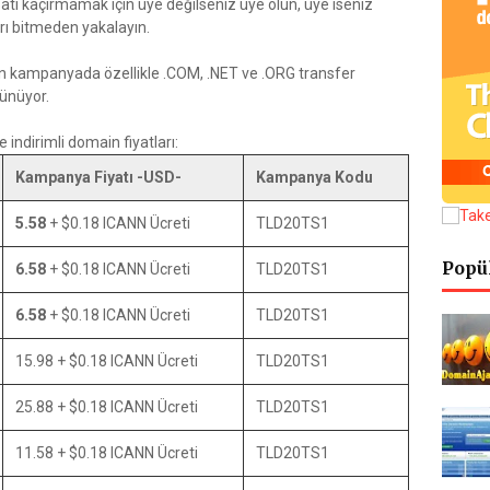
satı kaçırmamak için üye değilseniz üye olun, üye iseniz
ları bitmeden yakalayın.
en kampanyada özellikle .COM, .NET ve .ORG transfer
rünüyor.
indirimli domain fiyatları:
Kampanya Fiyatı -USD-
Kampanya Kodu
5.58
+ $0.18 ICANN Ücreti
TLD20TS1
Popü
6.58
+ $0.18 ICANN Ücreti
TLD20TS1
6.58
+ $0.18 ICANN Ücreti
TLD20TS1
15.98 + $0.18 ICANN Ücreti
TLD20TS1
25.88 + $0.18 ICANN Ücreti
TLD20TS1
11.58 + $0.18 ICANN Ücreti
TLD20TS1