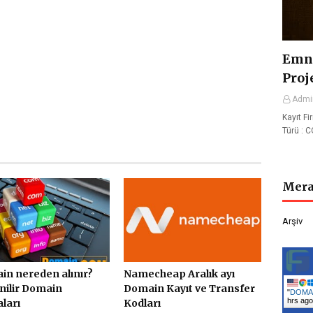
Emni
Proj
Admi
Kayıt Fi
Türü : 
Mera
Arşiv
n nereden alınır?
Namecheap Aralık ayı
nilir Domain
Domain Kayıt ve Transfer
"
DOMAİ
hrs ago
ları
Kodları