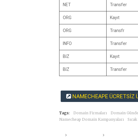
NET
Transfer
ORG
Kayıt
ORG
Transfr
INFO
Transfer
BIZ
Kayıt
BIZ
Transfer
NAMECHEAPE ÜCRETSİZ Ü
Tags:
Domain Firmaları
Domain Günd
Namecheap Domain Kampanyaları
Sıcak