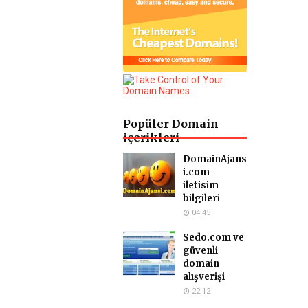
Popüler Domain
içerikleri
DomainAjans
i.com
iletisim
bilgileri
04:45
Sedo.com ve
güvenli
domain
alışverişi
22:12