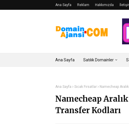
Ana Sayfa
Reklam
Hakkımızda
İletiş
Ana Sayfa
Satılık Domainler
S
Ana Sayfa
Sıcak Fırsatlar
Namecheap Aralık 
Namecheap Aralık 
Transfer Kodları