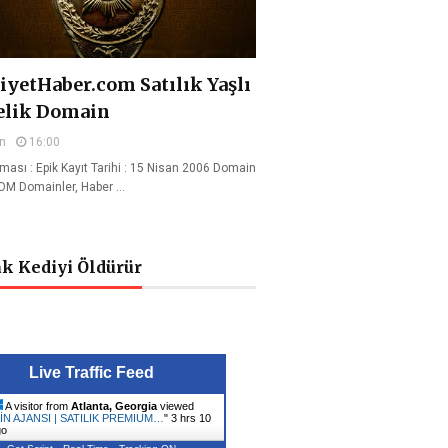
yetHaber.com Satılık Yaşlı
elik Domain
n
16:00
rması : Epik Kayıt Tarihi : 15 Nisan 2006 Domain
COM Domainler, Haber …
k Kediyi Öldürür
Live Traffic Feed
A visitor from
Atlanta, Georgia
viewed
N AJANSI | SATILIK PREMIUM…
"
3 hrs 11
go