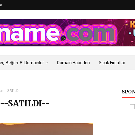
im
eç-Beğen-Al Domainler
Domain Haberleri
Sıcak Fırsatlar
m --SATILDI--
SPON
--SATILDI--