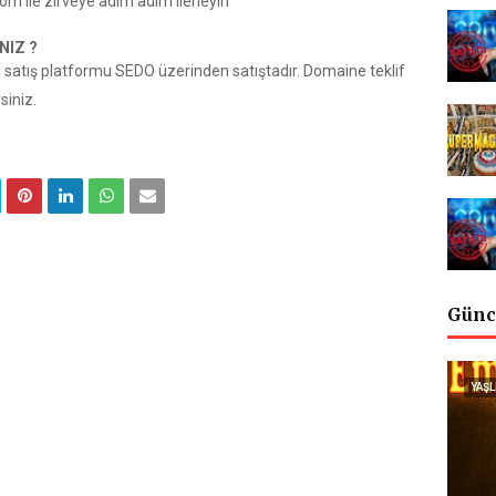
m ile zirveye adım adım ilerleyin
NIZ ?
n satış platformu SEDO üzerinden satıştadır. Domaine teklif
rsiniz.
Günc
YAŞL