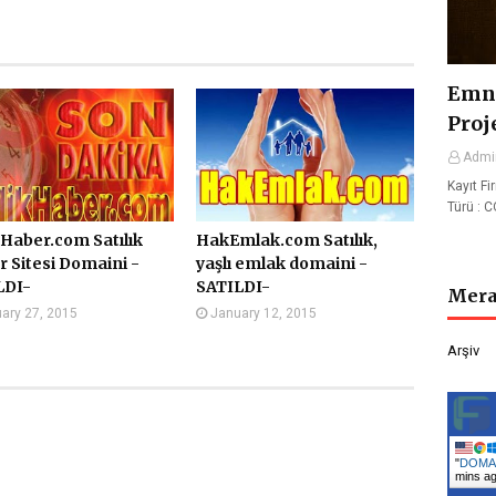
Emni
Proj
Admi
Kayıt Fi
Türü : 
kHaber.com Satılık
HakEmlak.com Satılık,
 Sitesi Domaini -
yaşlı emlak domaini -
LDI-
SATILDI-
Mera
ary 27, 2015
January 12, 2015
Arşiv
"
DOMAİ
mins a