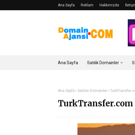
Ana Sayfa
Reklam
Hakkımızda
İletiş
Ana Sayfa
Satılık Domainler
S
Ana Sayfa
Satılan Domainler
TurkTransfer.co
TurkTransfer.com 