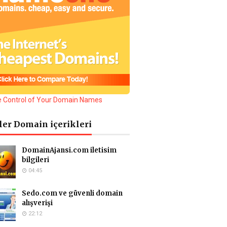
ler Domain içerikleri
DomainAjansi.com iletisim
bilgileri
04:45
Sedo.com ve güvenli domain
alışverişi
22:12