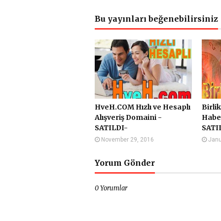
Bu yayınları beğenebilirsiniz
HveH.COM Hızlı ve Hesaplı
Birli
Alışveriş Domaini -
Haber
SATILDI-
SATI
November 29, 2016
Janu
Yorum Gönder
0 Yorumlar