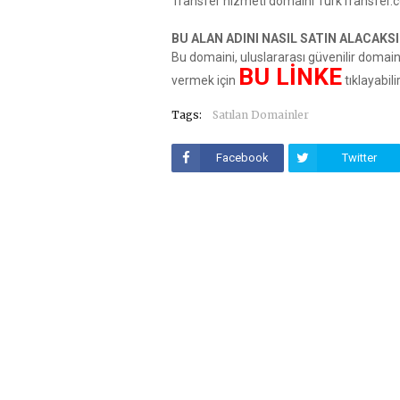
Transfer hizmeti domaini TurkTransfer.co
BU ALAN ADINI NASIL SATIN ALACAKSI
Bu domaini, uluslararası güvenilir domai
BU LİNKE
vermek için
tıklayabili
Tags:
Satılan Domainler
Facebook
Twitter