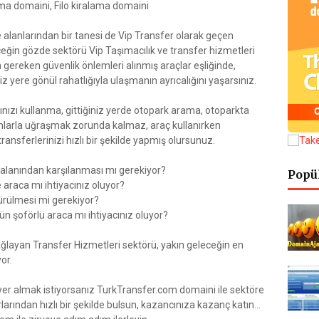
ma domaini, Filo kiralama domaini
alanlarından bir tanesi de Vip Transfer olarak geçen
ceğin gözde sektörü Vip Taşımacılık ve transfer hizmetleri
m gereken güvenlik önlemleri alınmış araçlar eşliğinde,
iz yere gönül rahatlığıyla ulaşmanın ayrıcalığını yaşarsınız.
ınızı kullanma, gittiğiniz yerde otopark arama, otoparkta
mlarla uğraşmak zorunda kalmaz, araç kullanırken
ransferlerinizi hızlı bir şekilde yapmış olursunuz.
vaalanından karşılanması mı gerekiyor?
Popü
 araca mı ihtiyacınız oluyor?
türülmesi mi gerekiyor?
n şoförlü araca mı ihtiyacınız oluyor?
sağlayan Transfer Hizmetleri sektörü, yakın geleceğin en
or.
 yer almak istiyorsanız TurkTransfer.com domaini ile sektöre
rlarından hızlı bir şekilde bulsun, kazancınıza kazanç katın...