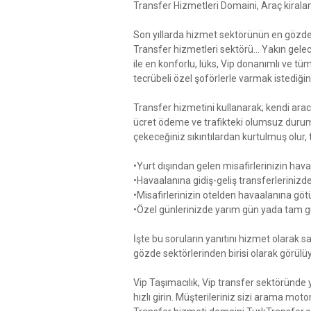
Transfer Hizmetleri Domaini, Araç kirala
Son yıllarda hizmet sektörünün en gözde 
Transfer hizmetleri sektörü... Yakın gele
ile en konforlu, lüks, Vip donanımlı ve tü
tecrübeli özel şoförlerle varmak istediğin
Transfer hizmetini kullanarak; kendi arac
ücret ödeme ve trafikteki olumsuz duru
çekeceğiniz sıkıntılardan kurtulmuş olur, t
•Yurt dışından gelen misafirlerinizin ha
•Havaalanına gidiş-geliş transferlerinizde
•Misafirlerinizin otelden havaalanına gö
•Özel günlerinizde yarım gün yada tam gü
İşte bu soruların yanıtını hizmet olarak 
gözde sektörlerinden birisi olarak görülüy
Vip Taşımacılık, Vip transfer sektöründe
hızlı girin. Müşterileriniz sizi arama moto