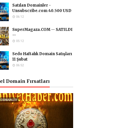
Satılan Domainler -
Unsubscribe.com 40.500 USD
06:12
SuperMagaza.COM -- SATILDI
--
05:12
Sedo Haftalık Domain Satışları
11 Şubat
06:52
el Domain Fırsatları
I DOMAINLER