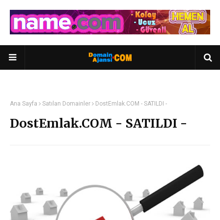
Ana Sayfa
Satılan Domainler
DostEmlak.COM - SATILDI -
DostEmlak.COM - SATILDI -