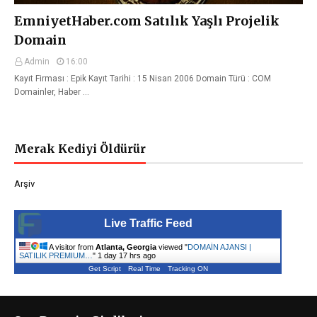
EmniyetHaber.com Satılık Yaşlı Projelik
Domain
Admin
16:00
Kayıt Firması : Epik Kayıt Tarihi : 15 Nisan 2006 Domain Türü : COM
Domainler, Haber …
Merak Kediyi Öldürür
Arşiv
Live Traffic Feed
A visitor from
Atlanta, Georgia
viewed "
DOMAİN AJANSI |
SATILIK PREMIUM…
"
1 day 17 hrs ago
Get Script
Real Time
Tracking ON